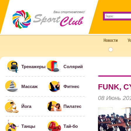
Новости
У
Тренажеры
Солярий
FUNK, C
Массаж
Фитнес
08 Июнь 20
Йога
Пилатес
Танцы
Тай-бо