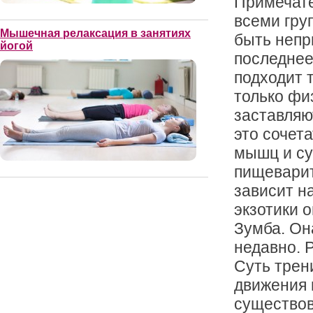
Примечате
всеми гру
Мышечная релаксация в занятиях
быть непр
йогой
последнее
подходит 
только фи
заставляю
это сочет
мышц и су
пищеварит
зависит н
экзотики 
Зумба. Он
недавно. 
Суть трен
движения 
существов