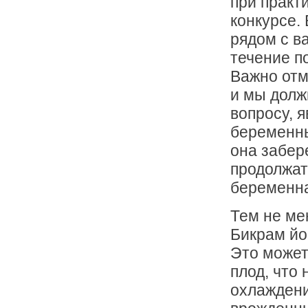
при практи
конкурсе. 
рядом с в
течение п
Важно отм
и мы долж
вопросу, 
беременны
она забер
продолжат
беременн
Тем не мен
Бикрам йо
Это может
плод, что
охлаждени