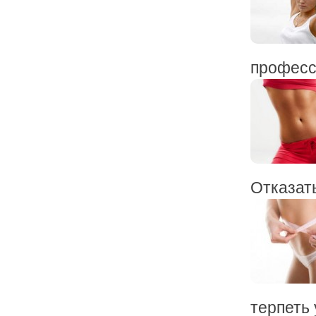
професси
Отказать
терпеть у