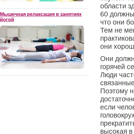
области з
60 должны
Мышечная релаксация в занятиях
йогой
что они б
Тем не ме
практикова
они хорош
Они должн
горячей се
Люди част
связанные
Поэтому н
достаточн
если чело
головокруж
прекратит
высокая в