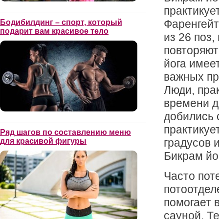
практикуе
Фаренгейт
Бодибилдинг – спорт, который
подарит вам красивое тело
из 26 поз
повторяют
йога имее
важных пр
Люди, пра
времени д
добились 
практикуе
Ряд шагов по составлению меню
градусов 
для красивой фигуры
Бикрам йо
Часто пот
потоотдел
помогает 
сауной. Те