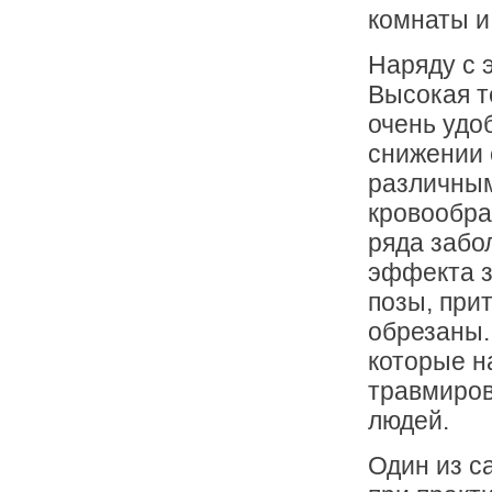
комнаты и
Наряду с 
Высокая т
очень удоб
снижении 
различным
кровообра
ряда забо
эффекта з
позы, при
обрезаны.
которые н
травмиров
людей.
Один из с