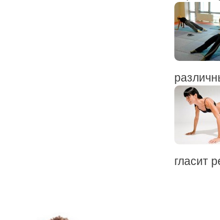
различны
гласит р