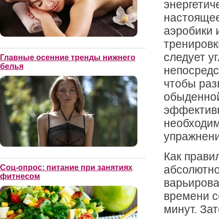
энергетич
настоящее
аэробики 
тренировки
следует у
Главные осенние тренды нижнего
белья
непосредс
чтобы раз
обыденной
эффективн
необходим
упражнени
Как прави
абсолютно
Соц-опрос: питание при занятиях
фитнесом
варьирова
времени с
минут. За