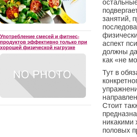
остальные
подвергае
занятий, 
последова
физически
Употребление смесей и фитнес-
аспект пси
продуктов эффективно только при
хорошей физической нагрузке
должны да
как «не мо
Тут в обя
конкретно
упражнени
направлен
Стоит так
предназна
никакими 
половых п