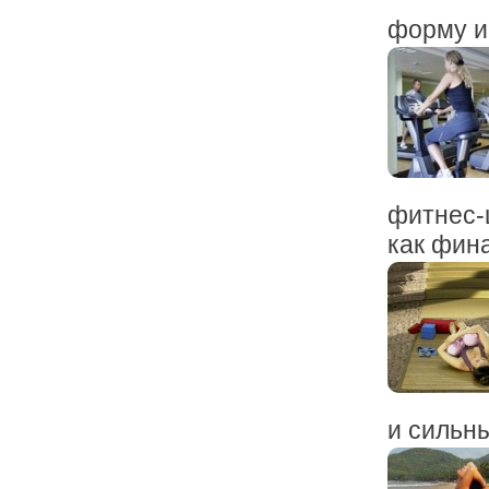
форму и
фитнес-ц
как фина
и сильны