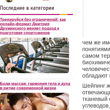
Последние в категории
Тренируйся без ограничений: как
онлайн-формат Дмитрия
Дружинского меняет подход к
подготовке спортсменов
чем же им
понятиями
самом тер
биохимиче
человечес
обладают 
Боди массаж: гармония тела и духа
Шейпинг ж
в ритме современной жизни
отвечающи
тканевый 
углеводов