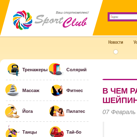
Новости
У
Тренажеры
Солярий
В ЧЕМ 
Массаж
Фитнес
ШЕЙПИ
07 Февраль
Йога
Пилатес
Танцы
Тай-бо