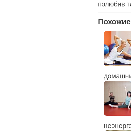
полюбив т
Похожие
домашним
неэнерго