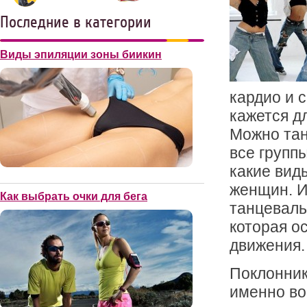
Последние в категории
Виды эпиляции зоны биикин
кардио и 
кажется д
Можно тан
все групп
какие вид
женщин. И
Как выбрать очки для бега
танцеваль
которая о
движения.
Поклонник
именно во