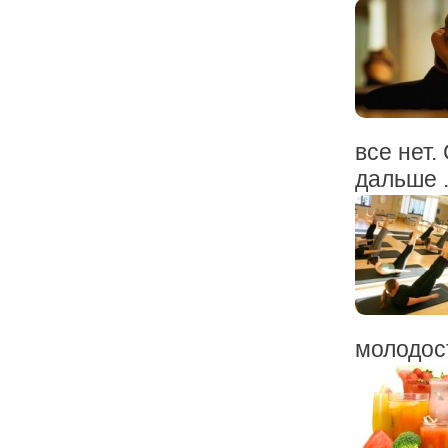
все нет.
дальше .
молодост