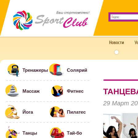
Новости
У
Тренажеры
Солярий
ТАНЦЕВ
Массаж
Фитнес
29 Март 20
Йога
Пилатес
Танцы
Тай-бо