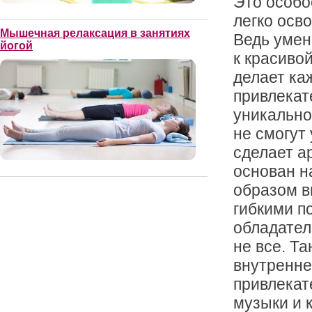
Это особо
легко осв
Мышечная релаксация в занятиях
Ведь умен
йогой
к красиво
делает ка
привлекат
уникально
не смогут
сделает а
основан н
образом в
гибкими по
обладател
не все. Та
внутренне
привлекат
музыки и 