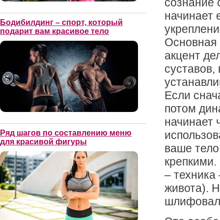
сознание 
начинает 
Бодибилдинг – спорт, который
укреплени
подарит вам красивое тело
Основная 
акцент де
суставов,
устанавли
Если снач
потом дин
начинает 
использов
Ряд шагов по составлению меню
для красивой фигуры
ваше тело
крепкими.
– техника 
живота). 
шлифовал