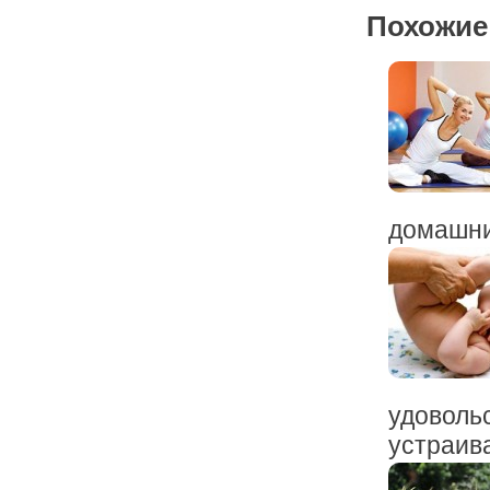
Похожие
домашним
удовольс
устраива