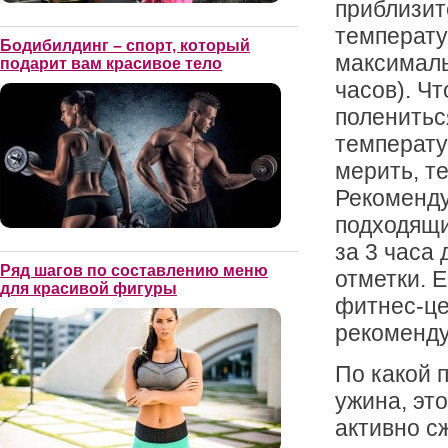
приблизит
температу
Бодибилдинг – спорт, который
максималь
подарит вам красивое тело
часов). Ч
поленитьс
температу
мерить, т
Рекоменду
подходящи
за 3 часа
Ряд шагов по составлению меню
отметки. 
для красивой фигуры
фитнес-це
рекоменду
По какой 
ужина, это
активно сж