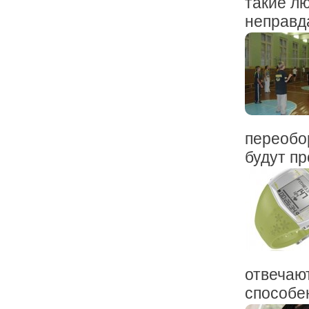
такие лю
неправда,
переобо
будут пр
отвечаю
способен