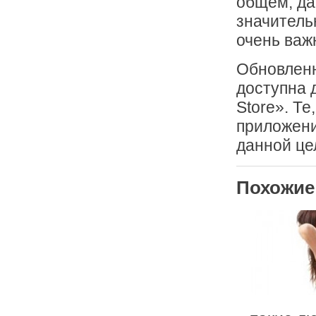
общем, да
значитель
очень важ
Обновленн
доступна 
Store». Те
приложени
данной це
Похожие