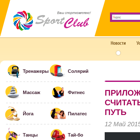
Новости
У
Тренажеры
Солярий
ПРИЛОЖ
Массаж
Фитнес
СЧИТАТ
ПУТЬ
Йога
Пилатес
12 Май 201
Танцы
Тай-бо