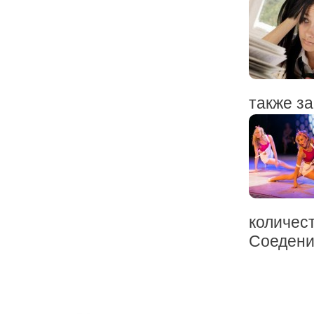
также за
количест
Соеденит