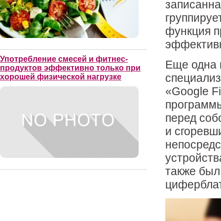
записанна
группируе
функция п
эффективн
Употребление смесей и фитнес-
Еще одна 
продуктов эффективно только при
специализ
хорошей физической нагрузке
«Google F
программы
перед соб
и сгоревш
непосредс
устройств
также был
циферблат