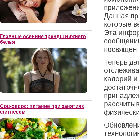
приложени
Данная пр
которые в
Эта инфор
Главные осенние тренды нижнего
сообщений
белья
посвящен 
Теперь да
отслежива
калорий и
достаточн
принадлеж
рассчитыва
Соц-опрос: питание при занятиях
физически
фитнесом
Обновлени
технологи