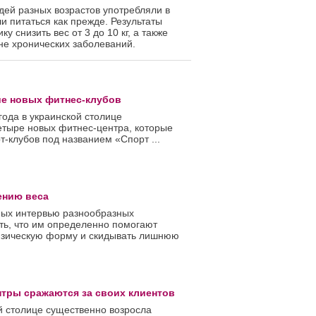
дей разных возрастов употребляли в
и питаться как прежде. Результаты
 снизить вес от 3 до 10 кг, а также
не хронических заболеваний.
ие новых фитнес-клубов
года в украинской столице
етыре новых фитнес-центра, которые
рт-клубов под названием «Спорт ...
ению веса
ных интервью разнообразных
ть, что им определенно помогают
изическую форму и скидывать лишнюю
нтры сражаются за своих клиентов
й столице существенно возросла