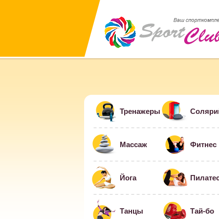
Тренажеры
Соляри
Массаж
Фитнес
Йога
Пилате
Танцы
Тай-бо