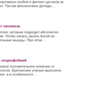
портивных клубов и фитнес-центров за
т. Так как финансовые доходы ...
от сколиоза
нятия, которые подходят абсолютно
ым. Чтобы начать занять йогой не
ильные мышцы. При этом ...
 с социофобией
азали положительное влияние от
ологии. Британские ученые выяснили,
, а в особенности ...