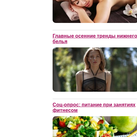
Главные осенние тренды нижнег
белья
Соц-опрос: питание при занятиях
фитнесом