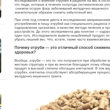
исследования о влиянии отрубей в рационе на вес и сост
что люди, которые в течение полугода систематически уп
снизили острую фазу заболеваний желудочно-кишечного тр
значительным образом снизить избыточный вес.
При этом под словом диета в исследовании американски
употребление в пищу отрубей как специального рациона 
оздоровление организма, в качестве метода лечения и п
о
расстройств. До этого эксперимента два понятия — оздор
один путь. Исследователи вывели незыблемый продукт, ко
убрать лишний вес. Что, кстати, также часто взаимосвязан
Почему отруби — это отличный способ снижени
здоровья?
Вообще, отруби — это то, что получается при обработке 
жесткую структуру и при во многом благодаря этому обла
продукт в высокой степени обогащен клетчаткой. В том вид
отрубях, клетчатка способствуют абсорбирующим процесс
желудочно-кишечного тракта.