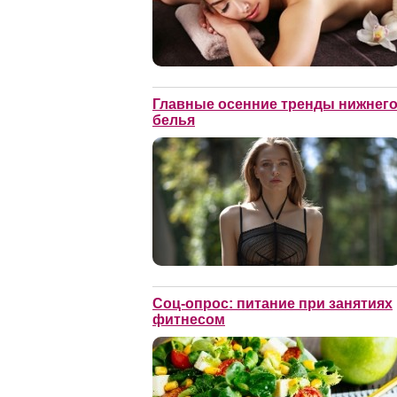
Главные осенние тренды нижнег
белья
Соц-опрос: питание при занятиях
фитнесом