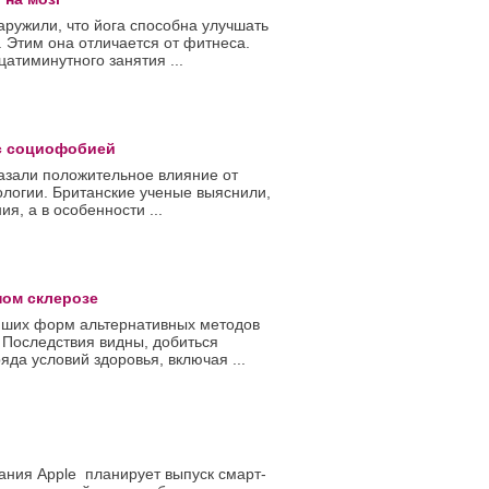
ружили, что йога способна улучшать
. Этим она отличается от фитнеса.
атиминутного занятия ...
 с социофобией
азали положительное влияние от
ологии. Британские ученые выяснили,
, а в особенности ...
ном склерозе
ейших форм альтернативных методов
 Последствия видны, добиться
да условий здоровья, включая ...
ания Apple планирует выпуск смарт-