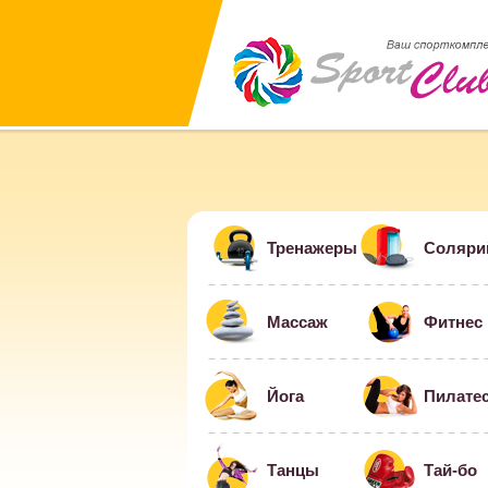
Тренажеры
Соляри
Массаж
Фитнес
Йога
Пилате
Танцы
Тай-бо