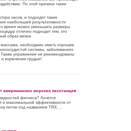
здействию. По этой причине такие
тора часов, и подходят такие
ния наибольшей результативности
это время можно уменьшить размеры
роцедур отлично подходит тем, кто
ый образ жизни.
сс-массажа, необходимо иметь хорошее
нососудистой системы, заболеваниях
.д. Также упражнения не рекомендованы
 и кормлении грудью!
т американских морских пехотинцев
овидностей фитнеса? Хочется
 и максимальной эффективности от
на петли под названием TRX, ...
 на мозг