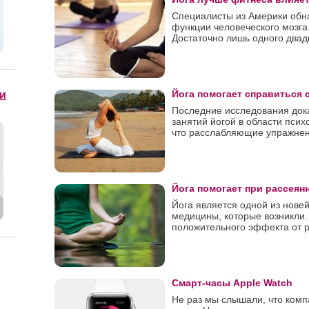
Специалисты из Америки обна
функции человеческого мозга
Достаточно лишь одного двадц
Йога помогает справиться
и
Последние исследования док
занятий йогой в области псих
что расслабляющие упражнения
Йога помогает при рассеян
Йога является одной из нов
медицины, которые возникли.
положительного эффекта от ря
Смарт-часы Apple Watch
Не раз мы слышали, что комп