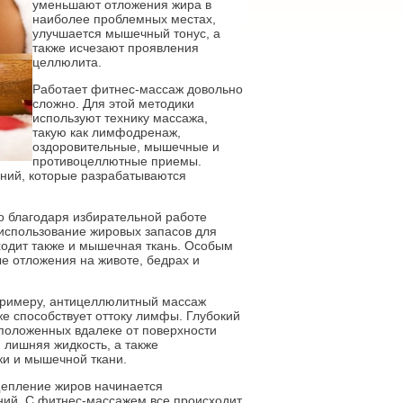
уменьшают отложения жира в
наиболее проблемных местах,
улучшается мышечный тонус, а
также исчезают проявления
целлюлита.
Работает фитнес-массаж довольно
сложно. Для этой методики
используют технику массажа,
такую как лимфодренаж,
оздоровительные, мышечные и
противоцеллютные приемы.
ний, которые разрабатываются
о благодаря избирательной работе
использование жировых запасов для
ходит также и мышечная ткань. Особым
е отложения на животе, бедрах и
 примеру, антицеллюлитный массаж
же способствует оттоку лимфы. Глубокий
оложенных вдалеке от поверхности
 лишняя жидкость, а также
ки и мышечной ткани.
сщепление жиров начинается
ний. С фитнес-массажем все происходит