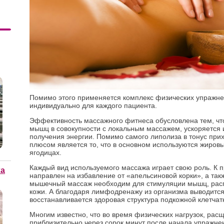
Помимо этого применяется комплекс физических упражне
индивидуально для каждого пациента.
Эффективность массажного фитнеса обусловлена тем, чт
мышц в совокупности с локальным массажем, ускоряется 
получения энергии. Помимо самого липолиза в тонус при
плюсом является то, что в основном используются жировы
ягодицах.
Каждый вид используемого массажа играет свою роль. К
ха
направлен на избавление от «апельсиновой корки», а так
мышечный массаж необходим для стимуляции мышц, расп
кожи. А благодаря лимфодренажу из организма выводится
восстанавливается здоровая структура подкожной клетчат
Многим известно, что во время физических нагрузок, ра
приблизительно через сорок минут после начала упражне