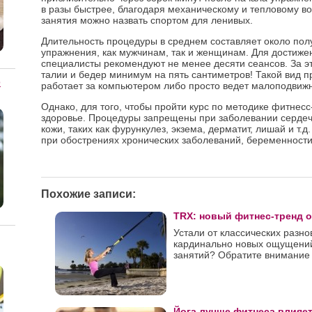
в разы быстрее, благодаря механическому и тепловому во
занятия можно назвать спортом для ленивых.
Длительность процедуры в среднем составляет около полу
упражнения, как мужчинам, так и женщинам. Для достиже
специалисты рекомендуют не менее десяти сеансов. За 
талии и бедер минимум на пять сантиметров! Такой вид п
о
работает за компьютером либо просто ведет малоподвижн
Однако, для того, чтобы пройти курс по методике фитне
здоровье. Процедуры запрещены при заболевании сердеч
кожи, таких как фурункулез, экзема, дерматит, лишай и т
при обострениях хронических заболеваний, беременности
Похожие записи:
TRX: новый фитнес-тренд о
Устали от классических разн
кардинально новых ощущений
занятий? Обратите внимание 
Йога лучше фитнеса влияет