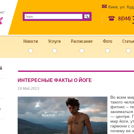
Киев, ул. Ку
8(044)
Новости
Услуги
Расписание
Фото
Стать
й
ИНТЕРЕСНЫЕ ФАКТЫ О ЙОГЕ
19 Май 2013
Во всем мир
такого чело
фитнес – те
с
заниматься
— центре. П
мир йоги, у
гармони с с
почему ее 