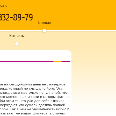
дри 5
332-89-79
Главная
и
Контакты
е на сегодняшний день нет, наверное,
века, который не слышал о йоге. Эта
хника стала настолько популярной, что
 ею можно практически в каждом фитнес
ри этом те, кто уже для себя открыли
тверждают, что сумели достичь полной
обой. Так в чем же уникальность йоги? И
называют не видом фитнеса, а стилем