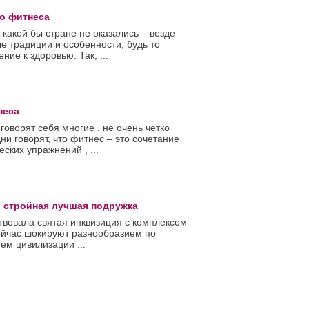
о фитнеса
 какой бы стране не оказались – везде
 традиции и особенности, будь то
ние к здоровью. Так, ...
неса
говорят себя многие , не очень четко
ни говорят, что фитнес – это сочетание
ских упражнений , ...
и стройная лучшая подружка
ствовала святая инквизиция с комплексом
ейчас шокируют разнообразием по
ием цивилизации ...