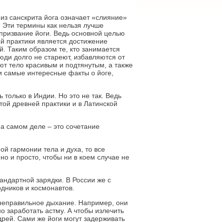
из санскрита йога означает «слияние»
. Эти термины как нельзя лучше
призвание йоги. Ведь основной целью
ей практики является достижение
й. Таким образом те, кто занимается
люди долго не стареют, избавляются от
ют тело красивым и подтянутым, а также
и самые интересные факты о йоге,
 только в Индии. Но это не так. Ведь
той древней практики и в Латинской
На самом деле – это сочетание
ой гармонии тела и духа, то все
о и просто, чтобы ни в коем случае не
андартной зарядки. В России же с
одников и космонавтов.
 неправильное дыхание. Например, они
о заработать астму. А чтобы излечить
дрей. Сами же йоги могут задерживать