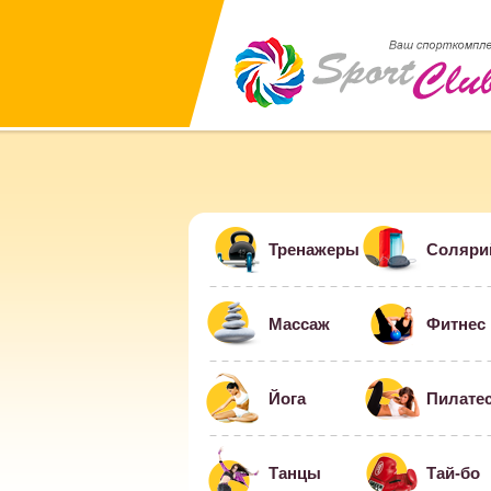
Тренажеры
Соляри
Массаж
Фитнес
Йога
Пилате
Танцы
Тай-бо