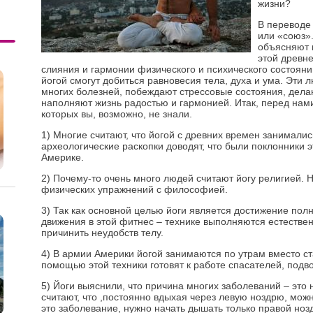
жизни?
В переводе 
или «союз»
объясняют 
этой древн
слияния и гармонии физического и психического состояни
йогой смогут добиться равновесия тела, духа и ума. Эти 
многих болезней, побеждают стрессовые состояния, дела
наполняют жизнь радостью и гармонией. Итак, перед нам
которых вы, возможно, не знали.
1) Многие считают, что йогой с древних времен занимались
археологические раскопки доводят, что были поклонники э
Америке.
2) Почему-то очень много людей считают йогу религией. 
физических упражнений с философией.
3) Так как основной целью йоги является достижение полн
движения в этой фитнес – технике выполняются естественн
причинить неудобств телу.
4) В армии Америки йогой занимаются по утрам вместо ст
помощью этой техники готовят к работе спасателей, подв
5) Йоги выяснили, что причина многих заболеваний – это
считают, что ,постоянно вдыхая через левую ноздрю, можн
это заболевание, нужно начать дышать только правой ноз