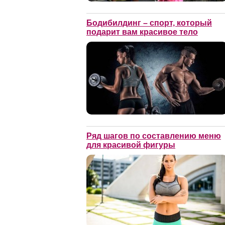
Бодибилдинг – спорт, который
подарит вам красивое тело
Ряд шагов по составлению меню
для красивой фигуры