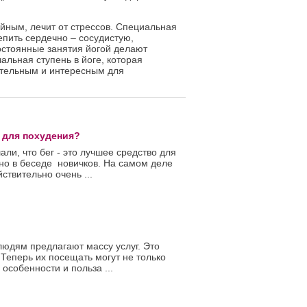
ойным, лечит от стрессов. Специальная
епить сердечно – сосудистую,
остоянные занятия йогой делают
альная ступень в йоге, которая
кательным и интересным для
 для похудения?
али, что бег - это лучшее средство для
но в беседе новичков. На самом деле
ствительно очень ...
юдям предлагают массу услуг. Это
 Теперь их посещать могут не только
 особенности и польза ...