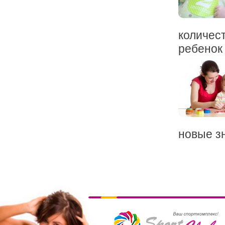
количес
ребенок 
новые зн