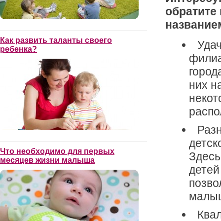
обратите
название
Как развить таланты своего
Удач
ребенка?
филиа
город
них н
некот
распо
Раз
детск
Что необходимо для первых
Здесь
месяцев жизни малыша
дете
позво
малы
Ква