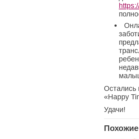
https:
полно
Онла
забот
предл
транс
ребен
недав
малы
Остались 
«Happy Ti
Удачи!
Похожие