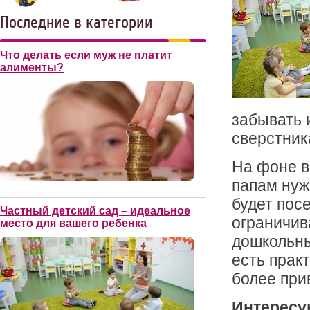
Последние в категории
Что делать если муж не платит
алименты?
забывать 
сверстник
На фоне в
папам нуж
будет пос
Частный детский сад – идеальное
ограничив
место для вашего ребенка
дошкольны
есть прак
более при
Интересу