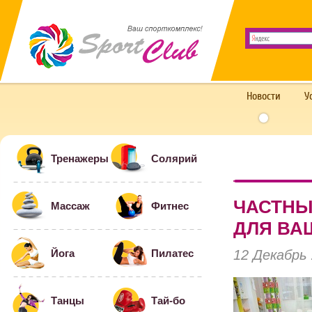
Новости
У
Тренажеры
Солярий
ЧАСТНЫ
Массаж
Фитнес
ДЛЯ ВА
12 Декабрь
Йога
Пилатес
Танцы
Тай-бо