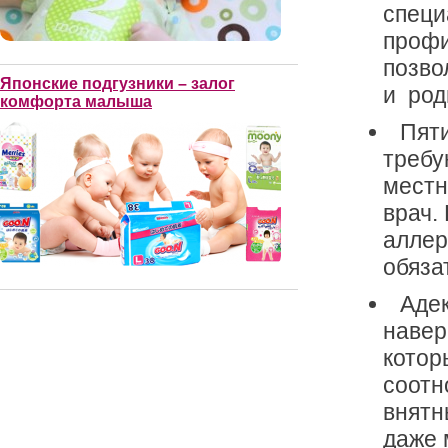
специ
профи
позво
Японские подгузники – залог
и род
комфорта малыша
Пят
требу
местн
врач.
аллер
обяза
Адек
навер
котор
соотн
внятн
даже 