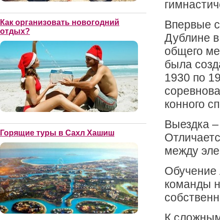
гимнастич
Впервые с
Как организовать новогодний
отдых?
Дублине в 
общего ме
была созд
1930 по 1
соревнова
конного сп
Выездка –
Горящие туры в Сахл Хашиш
Отличаетс
между эле
Обучение 
команды н
собственн
К сложным