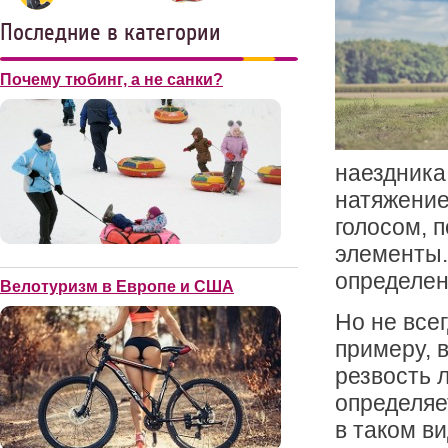
Последние в категории
Почему тюбинг, а не санки?
наездника
натяжение
голосом, 
элементы.
определен
Велотуризм в Европе и США
Но не все
примеру, 
резвость 
определяе
в таком в