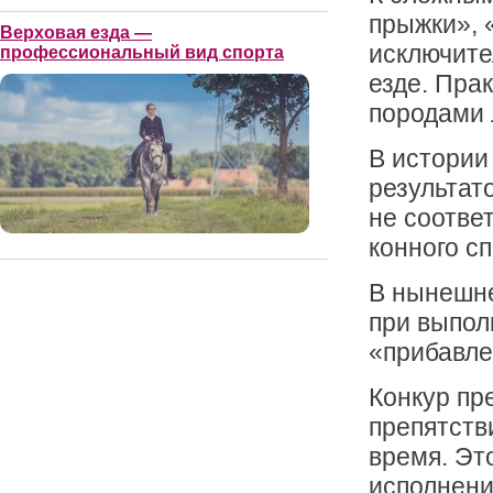
прыжки», 
Верховая езда —
исключите
профессиональный вид спорта
езде. Пра
породами 
В истории
результат
не соотве
конного сп
В нынешне
при выпол
«прибавле
Конкур пр
препятств
время. Эт
исполнени