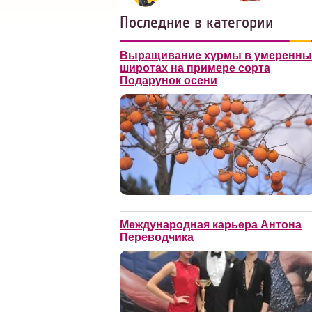
Последние в категории
Выращивание хурмы в умеренны
широтах на примере сорта
Подарунок осени
Международная карьера Антона
Переводчика