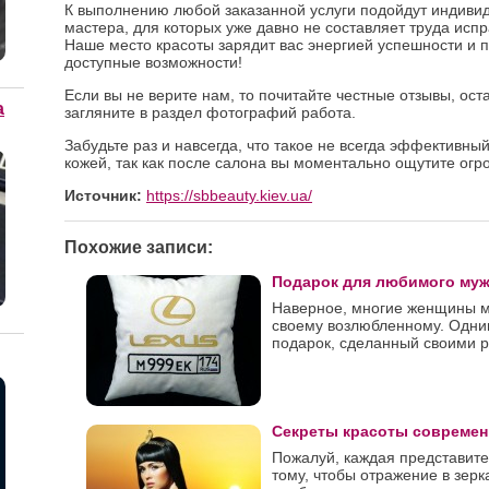
К выполнению любой заказанной услуги подойдут индивид
мастера, для которых уже давно не составляет труда исп
Наше место красоты зарядит вас энергией успешности и 
доступные возможности!
Если вы не верите нам, то почитайте честные отзывы, ос
а
загляните в раздел фотографий работа.
Забудьте раз и навсегда, что такое не всегда эффективны
кожей, так как после салона вы моментально ощутите огр
Источник:
https://sbbeauty.kiev.ua/
Похожие записи:
Подарок для любимого му
Наверное, многие женщины м
своему возлюбленному. Одним
подарок, сделанный своими ру
Секреты красоты совреме
Пожалуй, каждая представите
тому, чтобы отражение в зерк