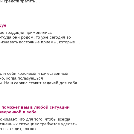
средств тратить ...
Шуе
кие традиции применялись
откуда они родом, то уже сегодня во
изнавать восточные приемы, которые ...
для себя красивый и качественный
но, когда пользуешься
. Наш сервис ставит задачей для себя
е поможет вам в любой ситуации
уверенной в себе
нимает, что для того, чтобы всегда
жизненных ситуациях требуется уделять
выглядит, так как ...