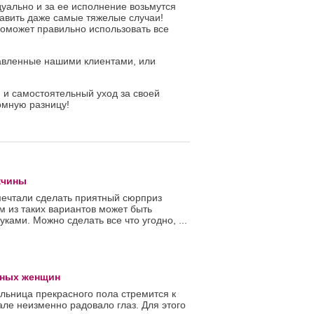
уально и за ее исполнение возьмутся
равить даже самые тяжелые случаи!
поможет правильно использовать все
тавленные нашими клиентами, или
й и самостоятельный уход за своей
омную разницу!
жчины
ечтали сделать приятный сюрприз
 из таких вариантов может быть
ками. Можно сделать все что угодно, ...
нных женщин
льница прекрасного пола стремится к
але неизменно радовало глаз. Для этого