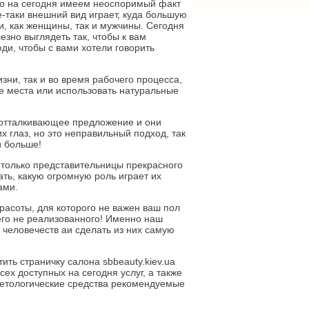
но на сегодня имеем неоспоримый факт
се-таки внешний вид играет, куда большую
и, как женщины, так и мужчины. Сегодня
езно выглядеть так, чтобы к вам
ди, чтобы с вами хотели говорить
изни, так и во время рабочего процесса,
е места или использовать натуральные
 отталкивающее предложение и они
х глаз, но это неправильный подход, так
и больше!
 только представительницы прекрасного
ть, какую огромную роль играет их
ами.
расоты, для которого не важен ваш пол
чего не реализованного! Именно наш
 человечеств аи сделать из них самую
ить страничку салона sbbeauty.kiev.ua
ех доступных на сегодня услуг, а также
етологические средства рекомендуемые