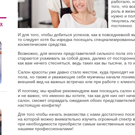
работало, 
того, что в
роль в жизн
нужно и пол
тянулись лю
х
постоянно.
И для того, чтобы добиться успехов, как в повседневной ж
то следует хотя бы изредка посещать специализированны
косметические средства.
Возможно, для многих представителей сильного пола это
стараются ухаживать за собой дома, далеко от посторонни
как вам нечего стесняться, ведь таких как вы тысячи, а то 
Салон красоты уже давно стало местом, куда приходят не
пола, но также и уважающие себя мужчины начали понима
внешний вид на важных встречах или при работе с клиент
И поэтому, мы крайне рекомендуем вам посещать салон к
и не важно, что именно вы хотите, так как для них нет ни
салон, сможет оправдать ожидания обоих представителей
настоящую конфетку!
Для того чтобы начать знакомства с нами достаточно посет
на которой можно внимательно изучить огромный спектр вс
при необходимости приобрести самые качественные косм
нашими профессионалами!