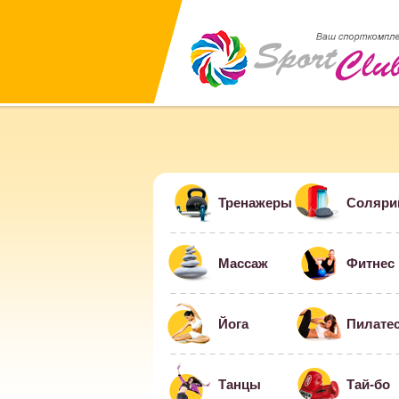
Тренажеры
Соляри
Массаж
Фитнес
Йога
Пилате
Танцы
Тай-бо