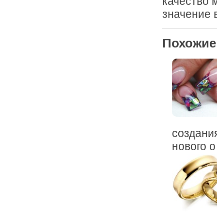
качество 
значение 
Похожие
создания
нового о