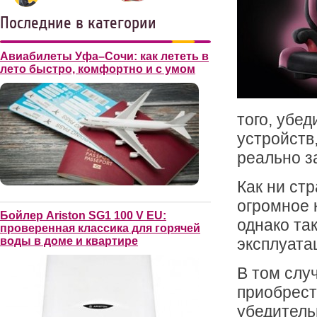
Последние в категории
Авиабилеты Уфа–Сочи: как лететь в
лето быстро, комфортно и с умом
того, убе
устройств
реально з
Как ни ст
огромное 
Бойлер Ariston SG1 100 V EU:
однако та
проверенная классика для горячей
эксплуата
воды в доме и квартире
В том слу
приобрест
убедитель