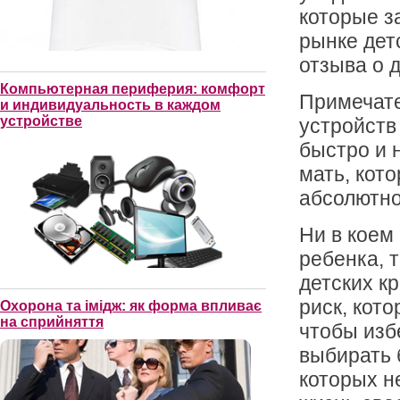
которые з
рынке дет
отзыва о 
Компьютерная периферия: комфорт
Примечате
и индивидуальность в каждом
устройстве
устройств
быстро и 
мать, кот
абсолютно
Ни в коем
ребенка, 
детских кр
риск, кото
Охорона та імідж: як форма впливає
на сприйняття
чтобы изб
выбирать 
которых н