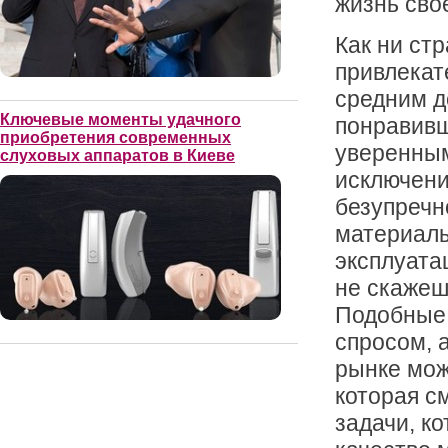
жизнь сво
Как ни ст
привлекат
средним д
Ключевые моменты удачного
понравивш
приобретения современных
уверенным
слуховых аппаратов в Киеве
исключени
безупречн
материалы
эксплуата
не скажеш
Подобные 
спросом, 
рынке мож
которая с
задачи, ко