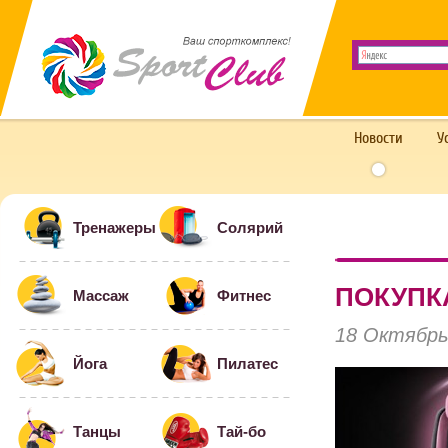
Новости
У
Тренажеры
Солярий
ПОКУПК
Массаж
Фитнес
18 Октябрь
Йога
Пилатес
Танцы
Тай-бо