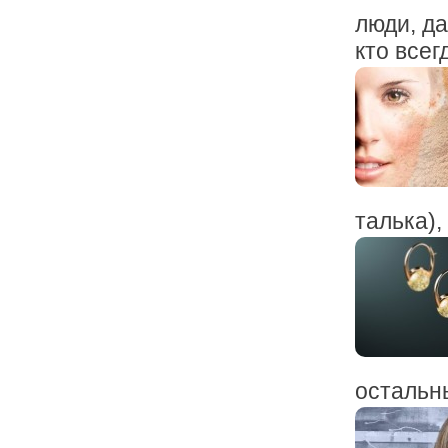
люди, да
кто всегд
талька),
остальны