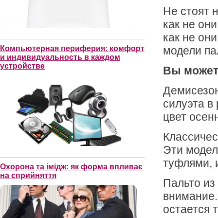
Не стоят 
как не он
как не он
модели па
Компьютерная периферия: комфорт
и индивидуальность в каждом
устройстве
Вы может
Демисезон
силуэта в
цвет осен
Классичес
Эти модел
туфлями, 
Охорона та імідж: як форма впливає
на сприйняття
Пальто из
внимание.
остается 