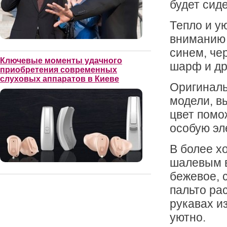
будет сид
Тепло и у
вниманию 
синем, че
Ключевые моменты удачного
шарф и др
приобретения современных
слуховых аппаратов в Киеве
Оригиналь
модели, в
цвет помо
особую эл
В более х
шалевым в
бежевое, 
пальто ра
рукавах из
уютно.