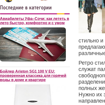
Последние в категории
Авиабилеты Уфа–Сочи: как лететь в
лето быстро, комфортно и с умом
стильно и
предлагаю
различные
Ретро сти
служат па
Бойлер Ariston SG1 100 V EU:
свободного
проверенная классика для горячей
воды в доме и квартире
разделени
полных же
Нужно их 
направлен